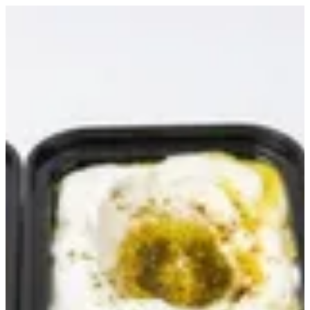
ريوق | كاسا شاورما
EN
تسجيل الدخول
EN