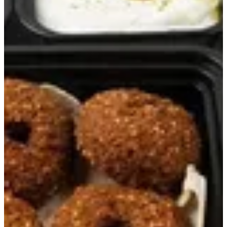
ريوق
تشكيله من:لبنه,حلوم,6 فلافل,حمص,فول,زيتون
7 د.ك
تعليمات خاصة
أضف للسلَة