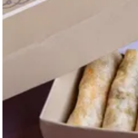
24قِطَع
د.ك.‏ 8.500
48 قِطَع
د.ك.‏ 16.000