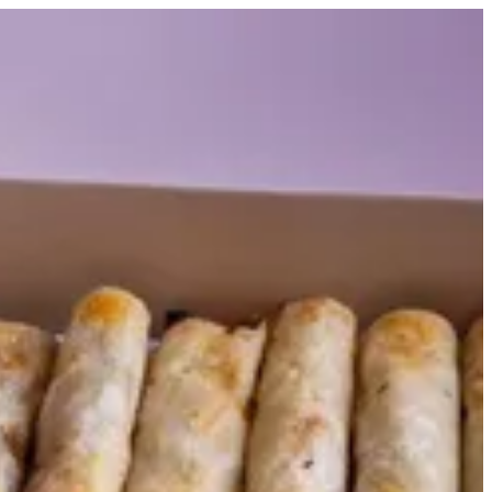
فلافل رول | كاسا شاورما
EN
تسجيل ا
EN